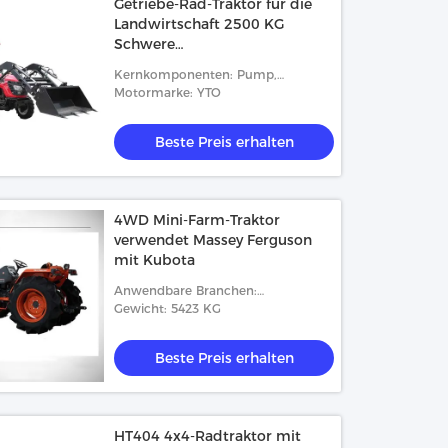
Getriebe-Rad-Traktor für die
Landwirtschaft 2500 KG
Schwere
Landwirtschaftsmaschine CE-
Kernkomponenten: Pump,
zertifiziert
Druckbehälter, Getriebe, Motor,
Motormarke: YTO
Getriebe, Lager
Beste Preis erhalten
4WD Mini-Farm-Traktor
verwendet Massey Ferguson
mit Kubota
Anwendbare Branchen:
Lebensmittel- und Getränkefabrik,
Gewicht: 5423 KG
Bauwerke, Werbeunternehmen
Beste Preis erhalten
HT404 4x4-Radtraktor mit