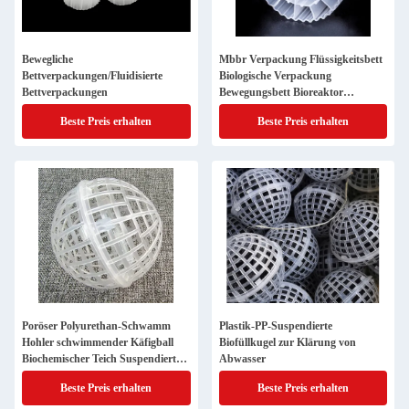
Bewegliche
Mbbr Verpackung Flüssigkeitsbett
Bettverpackungen/Fluidisierte
Biologische Verpackung
Bettverpackungen
Bewegungsbett Bioreaktor
Filtermedien
Beste Preis erhalten
Beste Preis erhalten
Poröser Polyurethan-Schwamm
Plastik-PP-Suspendierte
Hohler schwimmender Käfigball
Biofüllkugel zur Klärung von
Biochemischer Teich Suspendierter
Abwasser
biologischer Füllball
Beste Preis erhalten
Beste Preis erhalten