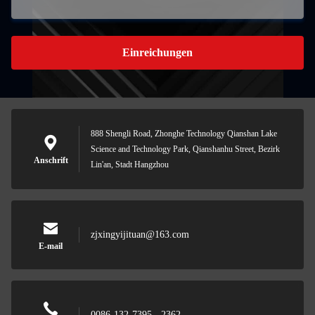
Einreichungen
888 Shengli Road, Zhonghe Technology Qianshan Lake
Science and Technology Park, Qianshanhu Street, Bezirk
Anschrift
Lin'an, Stadt Hangzhou
zjxingyijituan@163.com
E-mail
0086-132-7395 - 2362