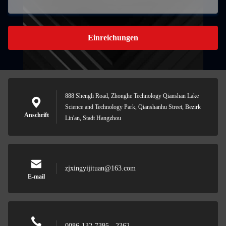
Einreichungen
888 Shengli Road, Zhonghe Technology Qianshan Lake
Science and Technology Park, Qianshanhu Street, Bezirk
Anschrift
Lin'an, Stadt Hangzhou
zjxingyijituan@163.com
E-mail
0086-132-7395 - 2362