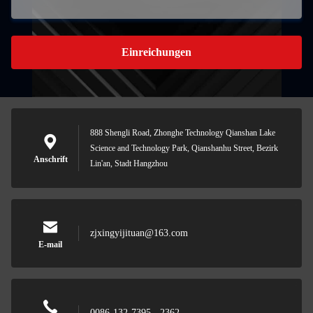
Einreichungen
888 Shengli Road, Zhonghe Technology Qianshan Lake
Science and Technology Park, Qianshanhu Street, Bezirk
Anschrift
Lin'an, Stadt Hangzhou
zjxingyijituan@163.com
E-mail
0086-132-7395 - 2362