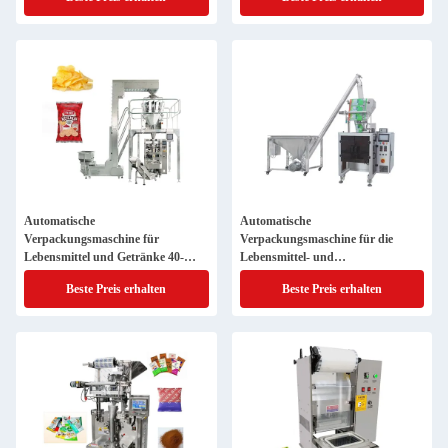
Automatische
Automatische
Verpackungsmaschine für
Verpackungsmaschine für die
Lebensmittel und Getränke 40-
Lebensmittel- und
50beutel/min Kapazität PLC
Getränkeindustrie mit einer
Beste Preis erhalten
Beste Preis erhalten
Kapazität von 60-100 Beuteln