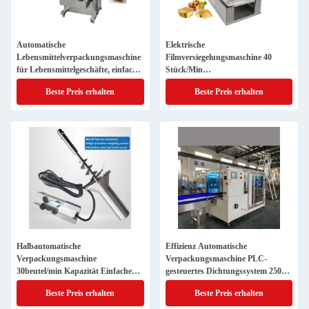
Automatische
Elektrische
Lebensmittelverpackungsmaschine
Filmversiegelungsmaschine 40
für Lebensmittelgeschäfte, einfach
Stück/Min
zu bedienen
Versiegelungsgeschwindigkeit
Beste Preis erhalten
Beste Preis erhalten
Halbautomatische
Effizienz Automatische
Verpackungsmaschine
Verpackungsmaschine PLC-
30beutel/min Kapazität Einfache
gesteuertes Dichtungssystem 2500
Bedienung PLC-Steuerung
KG
Beste Preis erhalten
Beste Preis erhalten