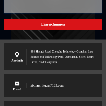
Einreichungen
888 Shengli Road, Zhonghe Technology Qianshan Lake
Science and Technology Park, Qianshanhu Street, Bezirk
Anschrift
Lin'an, Stadt Hangzhou
zjxingyijituan@163.com
E-mail