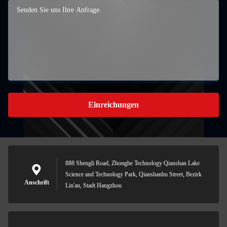
Einreichungen
888 Shengli Road, Zhonghe Technology Qianshan Lake
Science and Technology Park, Qianshanhu Street, Bezirk
Anschrift
Lin'an, Stadt Hangzhou