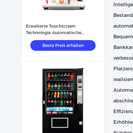
Intelli
Bestand
automat
Erweiterte Touchscreen-
Technologie Automatische
Bequeme
Saftverkäuferin für eine große
Beste Preis erhalten
Auswahl an Produkten
Bankkar
verbesse
Platzer
realisi
Automat
abschli
Effizien
Erhöhte
Kunden 