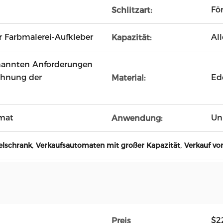
Fö
Schlitzart:
Farbmalerei-Aufkleber
Al
Kapazität:
enannten Anforderungen
echnung der
Ed
Material:
mat
Un
Anwendung:
,
,
lschrank
Verkaufsautomaten mit großer Kapazität
Verkauf v
$2
Preis