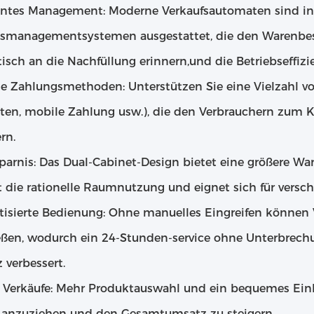
gentes Management: Moderne Verkaufsautomaten sind in d
smanagementsystemen ausgestattet, die den Warenbes
isch an die Nachfüllung erinnern,und die Betriebseffizi
 Zahlungsmethoden: Unterstützen Sie eine Vielzahl v
ten, mobile Zahlung usw.), die den Verbrauchern zum 
rn.
sparnis: Das Dual-Cabinet-Design bietet eine größere W
ert die rationelle Raumnutzung und eignet sich für ve
isierte Bedienung: Ohne manuelles Eingreifen können 
eßen, wodurch ein 24-Stunden-service ohne Unterbrechu
z verbessert.
 Verkäufe: Mehr Produktauswahl und ein bequemes Eink
anzuziehen und den Gesamtumsatz zu steigern.