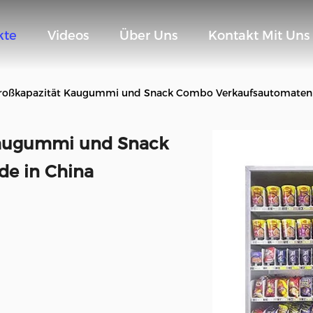
kte
Videos
Über Uns
Kontakt Mit Uns
roßkapazität Kaugummi und Snack Combo Verkaufsautomaten Ma
Kaugummi und Snack
e in China