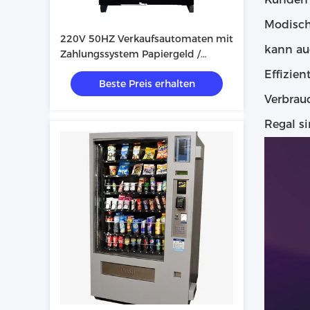
Modisch
220V 50HZ Verkaufsautomaten mit
kann au
Zahlungssystem Papiergeld /
Münze / Scan und individuell
Effizie
Beste Preis erhalten
angepasstes Farbsticker
Verbrau
Regal s