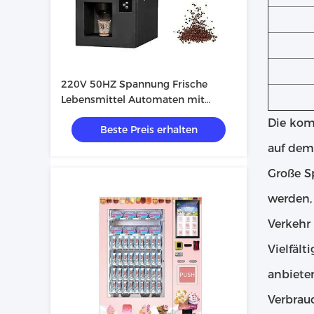
220V 50HZ Spannung Frische
Lebensmittel Automaten mit
starker Metallkonstruktion
Die kom
Beste Preis erhalten
auf dem
Große S
werden,
Verkehr
Vielfäl
anbiete
Verbrau