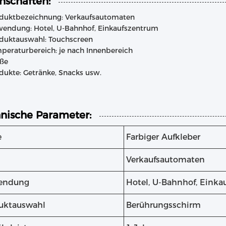
nschaften:
duktbezeichnung: Verkaufsautomaten
endung: Hotel, U-Bahnhof, Einkaufszentrum
duktauswahl: Touchscreen
peraturbereich: je nach Innenbereich
ße
dukte: Getränke, Snacks usw.
nische Parameter:
e
Farbiger Aufkleber
Verkaufsautomaten
endung
Hotel, U-Bahnhof, Einka
uktauswahl
Berührungsschirm