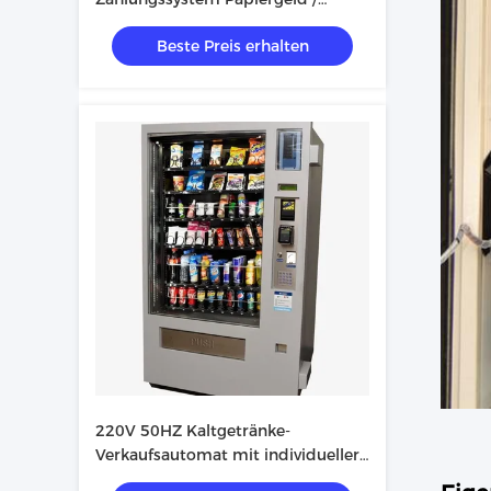
Münze / Scan und individuell
Beste Preis erhalten
angepasstes Farbsticker
220V 50HZ Kaltgetränke-
Verkaufsautomat mit individueller
Farbmalung