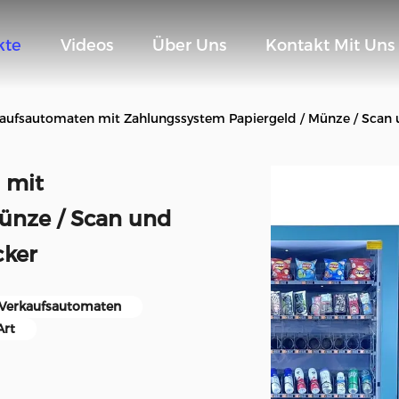
kte
Videos
Über Uns
Kontakt Mit Uns
ufsautomaten mit Zahlungssystem Papiergeld / Münze / Scan un
 mit
ünze / Scan und
cker
Verkaufsautomaten
Art