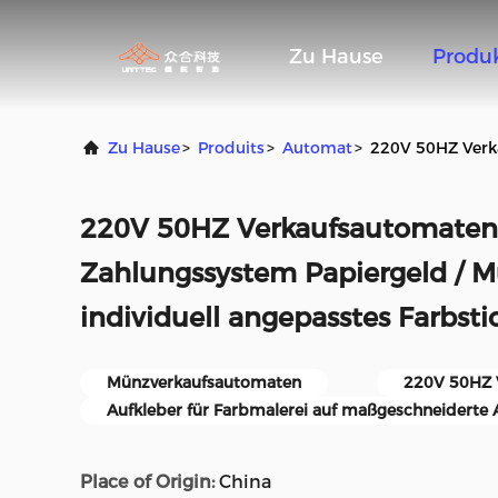
Zu Hause
Produ
Zu Hause
>
Produits
>
Automat
>
220V 50HZ Verka
220V 50HZ Verkaufsautomaten
Zahlungssystem Papiergeld / M
individuell angepasstes Farbsti
Münzverkaufsautomaten
220V 50HZ 
Aufkleber für Farbmalerei auf maßgeschneiderte 
Place of Origin:
China