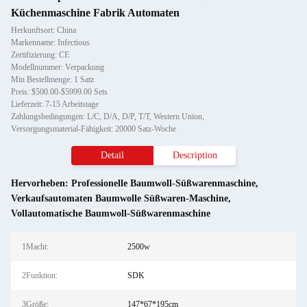
Küchenmaschine Fabrik Automaten
Herkunftsort: China
Markenname: Infectious
Zertifizierung: CE
Modellnummer: Verpackung
Min Bestellmenge: 1 Satz
Preis: $500.00-$5999.00 Sets
Lieferzeit: 7-15 Arbeitstage
Zahlungsbedingungen: L/C, D/A, D/P, T/T, Western Union,
Versorgungsmaterial-Fähigkeit: 20000 Satz-Woche
Detail
Description
Hervorheben:
Professionelle Baumwoll-Süßwarenmaschine
,
Verkaufsautomaten Baumwolle Süßwaren-Maschine
,
Vollautomatische Baumwoll-Süßwarenmaschine
1Macht:
2500w
2Funktion:
SDK
3Größe:
147*67*195cm