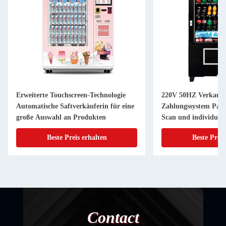
Erweiterte Touchscreen-Technologie
220V 50HZ Verkaufs
Automatische Saftverkäuferin für eine
Zahlungssystem Papi
große Auswahl an Produkten
Scan und individuell
Farbsticker
Beste Preis erhalten
Beste Preis
Contact