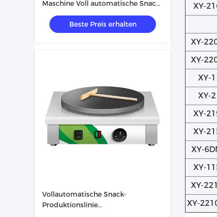
Maschine Voll automatische Snack-
XY-21
Produktionslinie mit
Beste Preis erhalten
kundenspezifischer Farbmalung
Aufkleber
XY-22
XY-22
XY-1
XY-2
XY-21
XY-21
XY-6
XY-11
XY-22
Vollautomatische Snack-
XY-221
Produktionslinie
Nahrungsmittelverarbeitungsmaschine