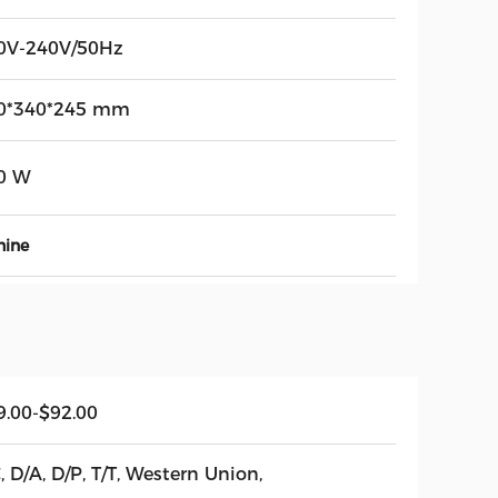
0V-240V/50Hz
0*340*245 mm
0 W
hine
9.00-$92.00
, D/A, D/P, T/T, Western Union,