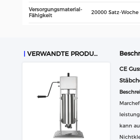
Versorgungsmaterial-
20000 Satz-Woche
Fähigkeit
Beschr
VERWANDTE PRODUKTE
CE Gus
Stäbch
Beschre
Marchef-
leistun
kann au
Nichtkl