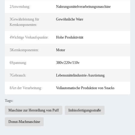
2Anwendung:
Nahrungsmittelverarbeitungsmaschine
3Gewährleistung für
Gewöhnliche Ware
Kernkomponenten:
4Wichtige Verkaufspunkte:
Hohe Produktivität
5Kernkomponenten:
Motor
6Spannung:
380v/220v/110v
7Gebrauch:
Lebensmittelindustrie-Ausrüstung
8Art der Verarbeitung:
Vollautomatische Produktion von Snacks
Tags:
Maschine zur Herstellung von Puff
Imbissfertigungsstraße
Donut-Machmaschine