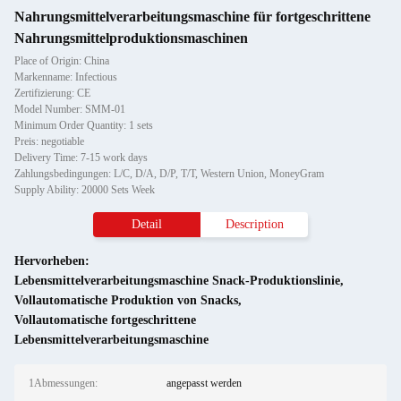
Nahrungsmittelverarbeitungsmaschine für fortgeschrittene
Nahrungsmittelproduktionsmaschinen
Place of Origin: China
Markenname: Infectious
Zertifizierung: CE
Model Number: SMM-01
Minimum Order Quantity: 1 sets
Preis: negotiable
Delivery Time: 7-15 work days
Zahlungsbedingungen: L/C, D/A, D/P, T/T, Western Union, MoneyGram
Supply Ability: 20000 Sets Week
Detail
Description
Hervorheben:
Lebensmittelverarbeitungsmaschine Snack-Produktionslinie
,
Vollautomatische Produktion von Snacks
,
Vollautomatische fortgeschrittene
Lebensmittelverarbeitungsmaschine
1Abmessungen:
angepasst werden