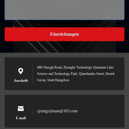
Einreichungen
888 Shengli Road, Zhonghe Technology Qianshan Lake
Science and Technology Park, Qianshanhu Street, Bezirk
Lin'an, Stadt Hangzhou
Anschrift
zjxingyijituan@163.com
E-mail