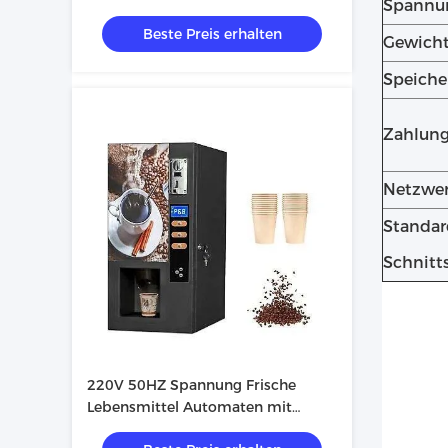
Spannu
Münze / Scan und individuell
Beste Preis erhalten
angepasstes Farbsticker
Gewich
Speiche
Zahlun
Netzwe
Standar
Schnitts
220V 50HZ Spannung Frische
Lebensmittel Automaten mit
starker Metallkonstruktion