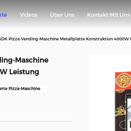
kte
Videos
Über Uns
Kontakt Mit Uns
SDK-Pizza-Vending-Maschine Metallplatte Konstruktion 4000W 
ding-Maschine
0W Leistung
erte Pizza-Maschine