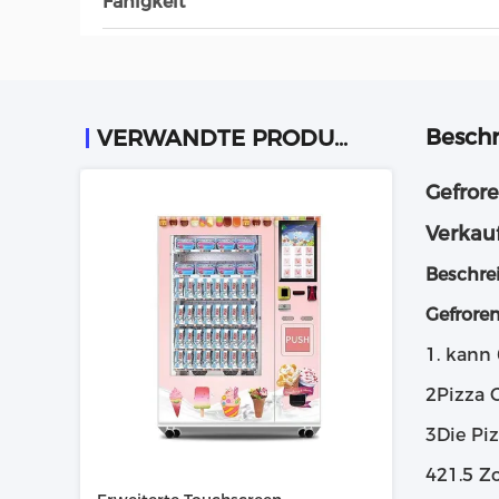
Fähigkeit
Beschr
VERWANDTE PRODUKTE
Gefror
Verkau
Beschre
Gefrore
1. kann
2Pizza G
3Die Piz
421.5 Z