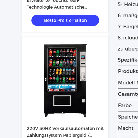
Erweiterte Touchscreen-
5- Heiz
Technologie Automatische
Saftverkäuferin für eine große
6. maßg
Beste Preis erhalten
Auswahl an Produkten
7. Barg
8. iclo
zu über
Spezifik
Produk
Modell 
Gesamt
Farbe
Speiche
Macht
220V 50HZ Verkaufsautomaten mit
Zahlungssystem Papiergeld /