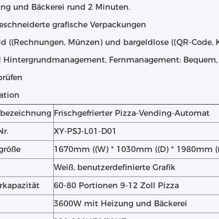
ung und Bäckerei rund 2 Minuten.
eschneiderte grafische Verpackungen
eld ((Rechnungen, Münzen) und bargeldlose ((QR-Code, 
ud Hintergrundmanagement, Fernmanagement: Bequem, u
prüfen
ation
tbezeichnung
Frischgefrierter Pizza-Vending-Automat
Nr.
XY-PSJ-L01-D01
größe
1670mm ((W) * 1030mm ((D) * 1980mm (
Weiß, benutzerdefinierte Grafik
rkapazität
60-80 Portionen 9-12 Zoll Pizza
3600W mit Heizung und Bäckerei