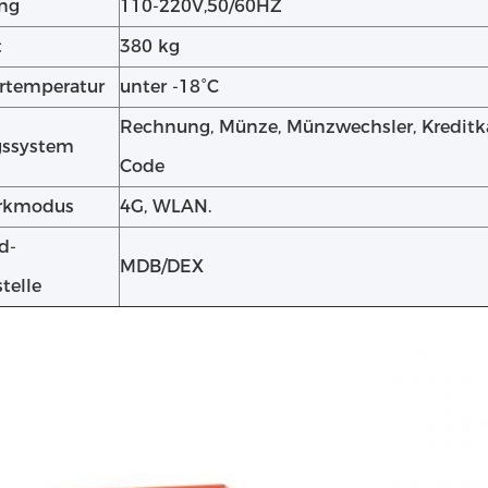
ng
110-220V,50/60HZ
t
380 kg
rtemperatur
unter -18°C
Rechnung, Münze, Münzwechsler, Kreditka
gssystem
Code
rkmodus
4G, WLAN.
d-
MDB/DEX
telle