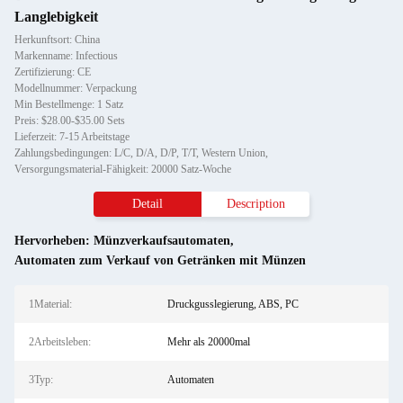
Langlebigkeit
Herkunftsort: China
Markenname: Infectious
Zertifizierung: CE
Modellnummer: Verpackung
Min Bestellmenge: 1 Satz
Preis: $28.00-$35.00 Sets
Lieferzeit: 7-15 Arbeitstage
Zahlungsbedingungen: L/C, D/A, D/P, T/T, Western Union,
Versorgungsmaterial-Fähigkeit: 20000 Satz-Woche
Detail
Description
Hervorheben:
Münzverkaufsautomaten
,
Automaten zum Verkauf von Getränken mit Münzen
1Material:
Druckgusslegierung, ABS, PC
2Arbeitsleben:
Mehr als 20000mal
3Typ:
Automaten