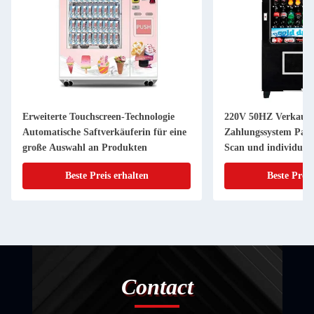
Erweiterte Touchscreen-Technologie
220V 50HZ Verkaufs
Automatische Saftverkäuferin für eine
Zahlungssystem Papi
große Auswahl an Produkten
Scan und individuell
Farbsticker
Beste Preis erhalten
Beste Preis
Contact