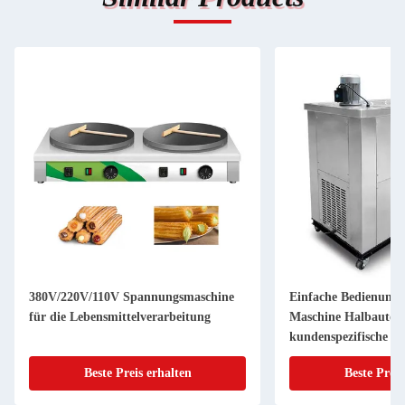
380V/220V/110V Spannungsmaschine
Einfache Bedienung
für die Lebensmittelverarbeitung
Maschine Halbautoma
kundenspezifische 
Aufkleber
Beste Preis erhalten
Beste Preis