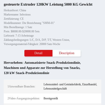
gesteuerte Extruder 120KW Leistung 5000 KG Gewicht
Herkunftsort: China
Markenname: Infectious
Zertifizierung: CE
Modellnummer: Die Bezeichnung "SMM-01"
Min Bestellmenge: 1 Satz
Preis: $8000.00-$20000.00 Sets
Lieferzeit: 7-15 Arbeitstage
Zahlungsbedingungen: L/C, D/A, D/P, T/T, Western Union,
Versorgungsmaterial-Fähigkeit: 20000 Satz-Woche
Detail
Description
Hervorheben:
Automatisierte Snack-Produktionslinie
,
Maschinen und Apparate zur Herstellung von Snacks
,
120 kW Snack-Produktionslinie
Lebensmittel- und Getränkefabrik, Einzelhandel,
1Anwendbare Branchen:
Lebensmittelgeschäft
2Video-Ausgangsinspektion:
Bereitgestellt