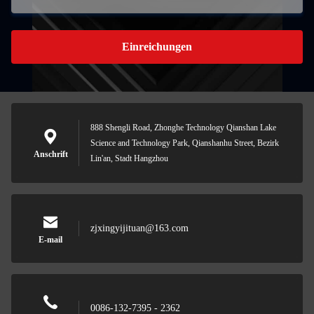
Einreichungen
888 Shengli Road, Zhonghe Technology Qianshan Lake
Science and Technology Park, Qianshanhu Street, Bezirk
Anschrift
Lin'an, Stadt Hangzhou
zjxingyijituan@163.com
E-mail
0086-132-7395 - 2362