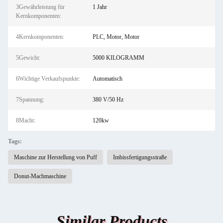
3Gewährleistung für
1 Jahr
Kernkomponenten:
4Kernkomponenten:
PLC, Motor, Motor
5Gewicht:
5000 KILOGRAMM
6Wichtige Verkaufspunkte:
Automatisch
7Spannung:
380 V/50 Hz
8Macht:
120kw
Tags:
Maschine zur Herstellung von Puff
Imbissfertigungsstraße
Donut-Machmaschine
Similar Products