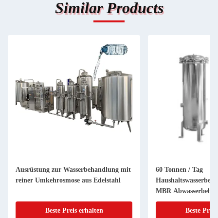
Similar Products
Ausrüstung zur Wasserbehandlung mit
60 Tonnen / Tag
reiner Umkehrosmose aus Edelstahl
Haushaltswasserbeha
MBR Abwasserbehan
Grau
Beste Preis erhalten
Beste Preis