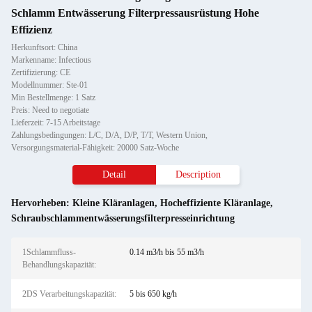
Schlamm Entwässerung Filterpressausrüstung Hohe
Effizienz
Herkunftsort: China
Markenname: Infectious
Zertifizierung: CE
Modellnummer: Ste-01
Min Bestellmenge: 1 Satz
Preis: Need to negotiate
Lieferzeit: 7-15 Arbeitstage
Zahlungsbedingungen: L/C, D/A, D/P, T/T, Western Union,
Versorgungsmaterial-Fähigkeit: 20000 Satz-Woche
Detail
Description
Hervorheben:
Kleine Kläranlagen
,
Hocheffiziente Kläranlage
,
Schraubschlammentwässerungsfilterpresseinrichtung
1Schlammfluss-
0.14 m3/h bis 55 m3/h
Behandlungskapazität:
2DS Verarbeitungskapazität:
5 bis 650 kg/h