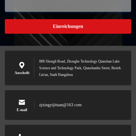
Einreichungen
888 Shengli Road, Zhonghe Technology Qianshan Lake
Science and Technology Park, Qianshanhu Street, Bezirk
Anschrift
Lin'an, Stadt Hangzhou
zjxingyijituan@163.com
E-mail