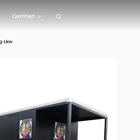
German
ng-Lkw