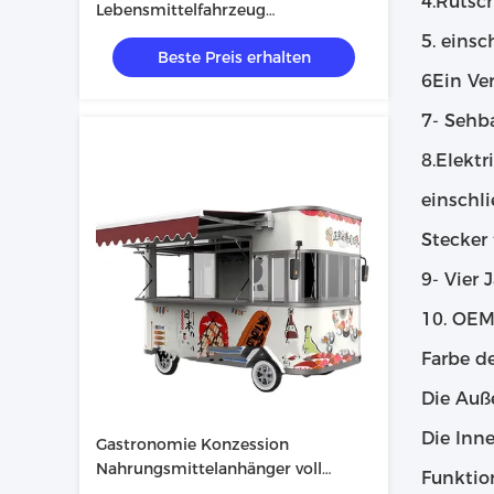
4.Rutsch
Lebensmittelfahrzeug
Spezialisiertes Fastfoodfahrzeug
5. einsc
Beste Preis erhalten
6Ein Ver
7- Sehba
8.Elekt
einschl
Stecker
9- Vier 
10. OEM
Farbe de
Die Auß
Die Inn
Gastronomie Konzession
Nahrungsmittelanhänger voll
Funktio
ausgestattet Nahrungsmittelwagen