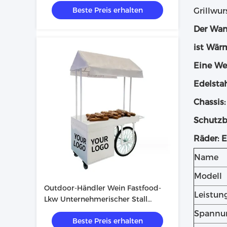
Beste Preis erhalten
Fastfood-Wagen
Grillwu
Der Wan
ist Wär
Eine We
Edelstah
Chassis
Schutzb
Räder: E
Name
Modell
Outdoor-Händler Wein Fastfood-
Leistun
Lkw Unternehmerischer Stall
Lebensmittelkorb
Spannu
Beste Preis erhalten