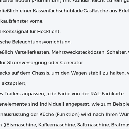
fester Boden (Aluminium) mit Abfluss, leicht zu reinige
hließlich einer Kassenfachschublade,Gasflasche aus Edel
kaufsfenster vorne.
rkeitssignal für Hecklicht.
rische Beleuchtungsvorrichtung,
ießlich Verteilerkasten, Mehrzwecksteckdosen, Schalter
 für Stromversorgung oder Generator
Jacks auf dem Chassis, um den Wagen stabil zu halten, 
 akzeptiert,
s Trailers anpassen, jede Farbe von der RAL-Farbkarte.
enelemente sind individuell angepasst, wie zum Beispie
enausrüstung der Küche (Funktion) wird nach Ihren Wü
n ((Eismaschine, Kaffeemaschine, Saftmaschine, Bratmasc