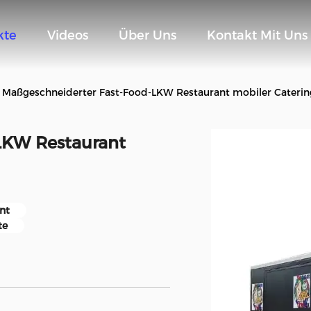
kte
Videos
Über Uns
Kontakt Mit Uns
Maßgeschneiderter Fast-Food-LKW Restaurant mobiler Cateri
LKW Restaurant
nt
te