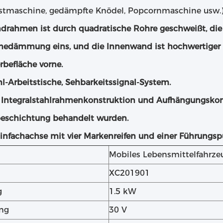
rstmaschine, gedämpfte Knödel, Popcornmaschine usw.)
drahmen ist durch quadratische Rohre geschweißt, die 
medämmung eins, und die Innenwand ist hochwertiger Ed
rbefläche vorne.
l-Arbeitstische, Sehbarkeitssignal-System.
: Integralstahlrahmenkonstruktion und Aufhängungskom
eschichtung behandelt wurden.
infachachse mit vier Markenreifen und einer Führungspu
Mobiles Lebensmittelfahrze
XC201901
g
1.5 kW
ng
30 V