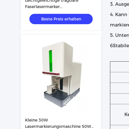
Leichtgewichtige tragbare
3. Ausge
Faserlasermarker
Schmucklasergravurmaschine
4. Kann
Beste Preis erhalten
markier
5. Unter
6Stabil
K
Kleine 30W
Lasermarkierungsmaschine 50W