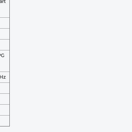
art
PG
0Hz