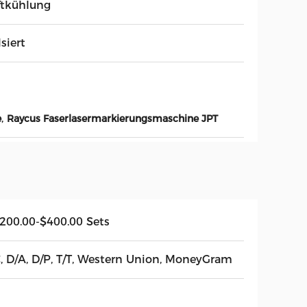
ftkühlung
siert
,
e
Raycus Faserlasermarkierungsmaschine JPT
,200.00-$400.00 Sets
C, D/A, D/P, T/T, Western Union, MoneyGram