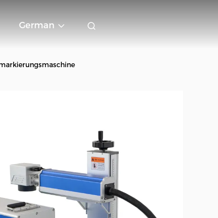
German
rmarkierungsmaschine