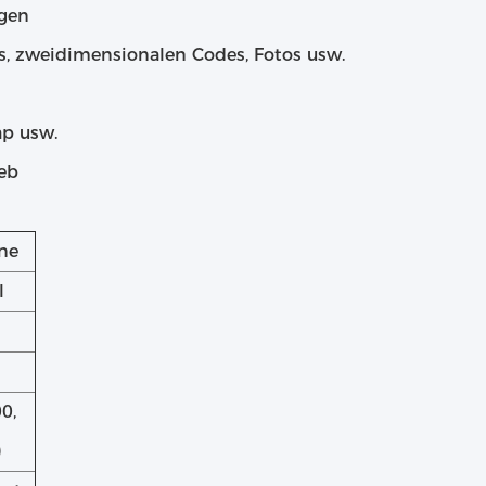
ngen
ps, zweidimensionalen Codes, Fotos usw.
ap usw.
ieb
ne
l
0,
)