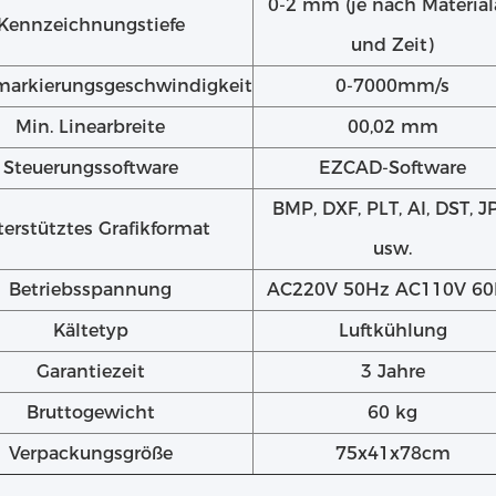
0-2 mm (je nach Material
Kennzeichnungstiefe
und Zeit)
arkierungsgeschwindigkeit
0-7000mm/s
Min. Linearbreite
00,02 mm
Steuerungssoftware
EZCAD-Software
BMP, DXF, PLT, AI, DST, J
erstütztes Grafikformat
usw.
Betriebsspannung
AC220V 50Hz AC110V 6
Kältetyp
Luftkühlung
Garantiezeit
3 Jahre
Bruttogewicht
60 kg
Verpackungsgröße
75x41x78cm