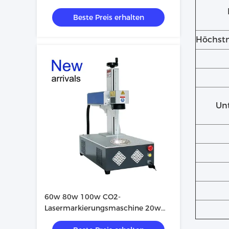
Glasfaserlasermarkierungsmaschine
Beste Preis erhalten
Portable
Höchstm
Unt
60w 80w 100w CO2-
Lasermarkierungsmaschine 20w
30w 50w UV-Lasermarker