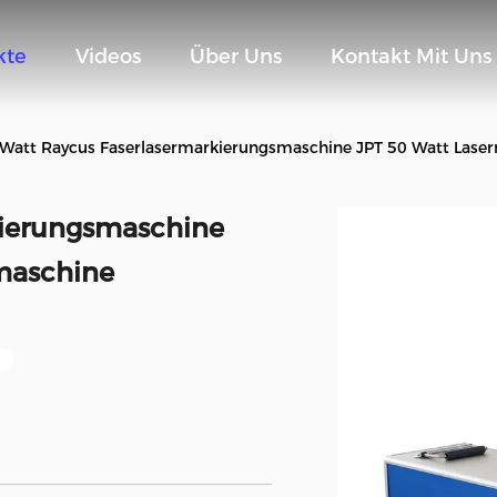
kte
Videos
Über Uns
Kontakt Mit Uns
 Watt Raycus Faserlasermarkierungsmaschine JPT 50 Watt Lase
kierungsmaschine
maschine