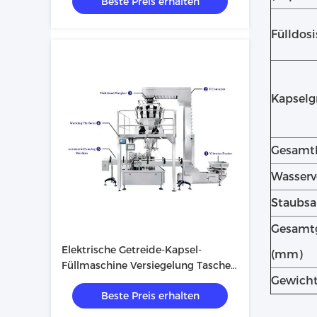
Beste Preis erhalten
Fülldosi
Kapselg
Gesamtl
Wasserv
Staubs
Gesamt
Elektrische Getreide-Kapsel-
(mm)
Füllmaschine Versiegelung Tasche
Gewicht
automatische Kapsel-Füllmaschine
Beste Preis erhalten