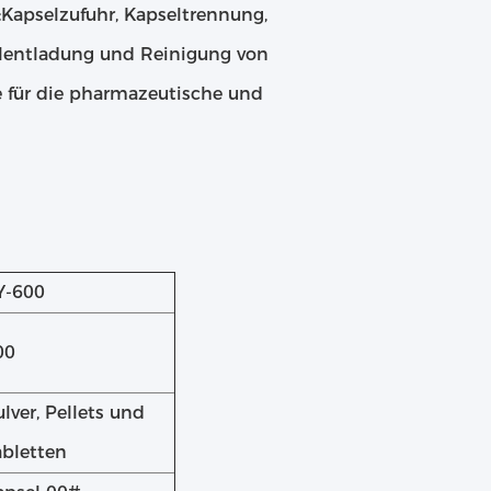
Kapselzufuhr, Kapseltrennung,
selentladung und Reinigung von
e für die pharmazeutische und
Y-600
00
lver, Pellets und
abletten