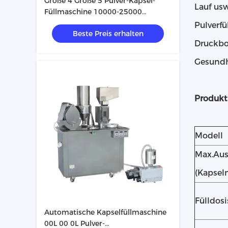
Größe 4 Größe 5 Pulver-Kapsel-
Lauf us
Füllmaschine 10000-25000
Stück/Stunde Geschwindigkeit
Pulverf
Beste Preis erhalten
Druckbo
Gesundh
Produkt
Modell
Max.Au
(Kapsel
Fülldosi
Automatische Kapselfüllmaschine
00L 00 0L Pulver-