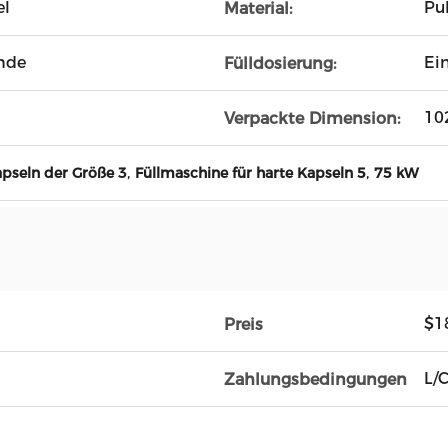
el
Pul
Material:
nde
Ein
Fülldosierung:
10
Verpackte Dimension:
,
,
apseln der Größe 3
Füllmaschine für harte Kapseln 5
75 kW
$1
Preis
L/
Zahlungsbedingungen