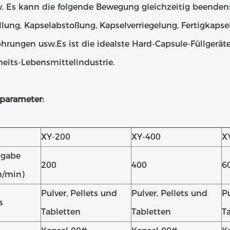
w. Es kann die folgende Bewegung gleichzeitig beenden:
üllung, Kapselabstoßung, Kapselverriegelung, Fertigkap
hrungen usw.Es ist die idealste Hard-Capsule-Füllgerät
eits-Lebensmittelindustrie.
parameter:
XY-200
XY-400
X
sgabe
200
400
6
n/min)
Pulver, Pellets und
Pulver, Pellets und
Pu
s
Tabletten
Tabletten
T