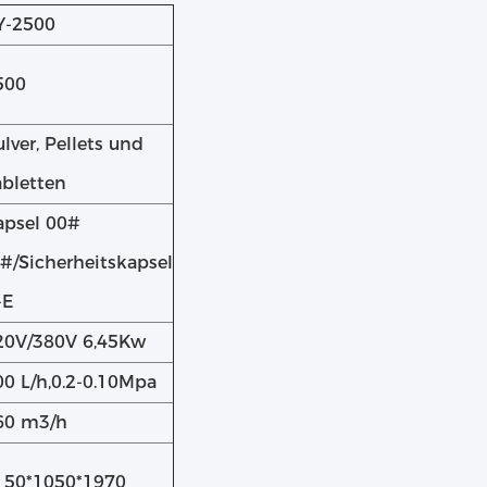
Y-2500
500
lver, Pellets und
abletten
apsel 00#
5#/Sicherheitskapsel
-E
20V/380V 6,45Kw
00 L/h,0.2-0.10Mpa
60 m3/h
150*1050*1970