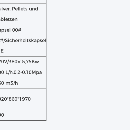
lver, Pellets und
abletten
apsel 00#
5#/Sicherheitskapsel
-E
20V/380V 5,75Kw
00 L/h,0.2-0.10Mpa
60 m3/h
020*860*1970
00