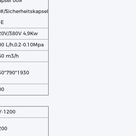
apsel 00#
5#/Sicherheitskapsel
-E
20V/380V 4,9Kw
00 L/h,0.2-0.10Mpa
60 m3/h
30*790*1930
00
Y-1200
200