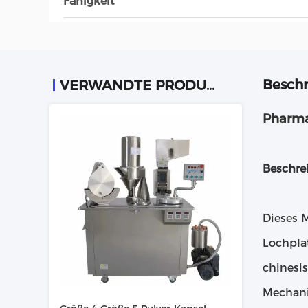
Fähigkeit
Beschr
VERWANDTE PRODUKTE
Pharma
Beschre
Dieses 
Lochpla
chinesi
Mechanis