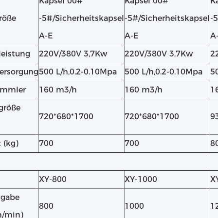
Kapsel 00#
Kapsel 00#
K
röße
-5#/Sicherheitskapsel
-5#/Sicherheitskapsel
-
A-E
A-E
A
eistung
220V/380V 3,7Kw
220V/380V 3,7Kw
2
ersorgung
500 L/h,0.2-0.10Mpa
500 L/h,0.2-0.10Mpa
5
ammler
160 m3/h
160 m3/h
1
größe
720*680*1700
720*680*1700
9
 (kg)
700
700
8
XY-800
XY-1000
X
sgabe
800
1000
1
n/min)