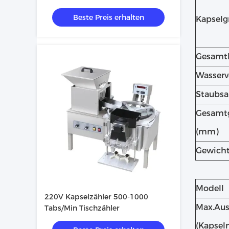
Kapselfüllmaschine
Beste Preis erhalten
Kapselg
Gesamtl
Wasserv
Staubs
Gesamt
(mm)
Gewicht
Modell
220V Kapselzähler 500-1000
Max.Au
Tabs/Min Tischzähler
(Kapsel