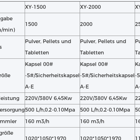
XY-1500
XY-2000
X
sgabe
1500
2000
2
n/min)
Pulver, Pellets und
Pulver, Pellets und
Pu
s
Tabletten
Tabletten
T
Kapsel 00#
Kapsel 00#
K
röße
-5#/Sicherheitskapsel
-5#/Sicherheitskapsel
-
A-E
A-E
A
eistung
220V/380V 6,45Kw
220V/380V 6,45Kw
2
ersorgung
500 L/h,0.2-0.10Mpa
500 L/h,0.2-0.10Mpa
5
ammler
160 m3/h
160 m3/h
1
größe
1020*1050*1970
1020*1050*1970
1