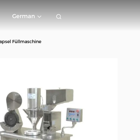
German
apsel Füllmaschine