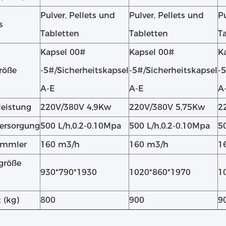
Pulver, Pellets und
Pulver, Pellets und
Pu
s
Tabletten
Tabletten
T
Kapsel 00#
Kapsel 00#
K
röße
-5#/Sicherheitskapsel
-5#/Sicherheitskapsel
-
A-E
A-E
A
eistung
220V/380V 4,9Kw
220V/380V 5,75Kw
2
ersorgung
500 L/h,0.2-0.10Mpa
500 L/h,0.2-0.10Mpa
5
ammler
160 m3/h
160 m3/h
1
größe
930*790*1930
1020*860*1970
1
 (kg)
800
900
9