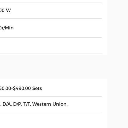
00 W
0r/Min
50.00-$490.00 Sets
, D/A, D/P, T/T, Western Union,