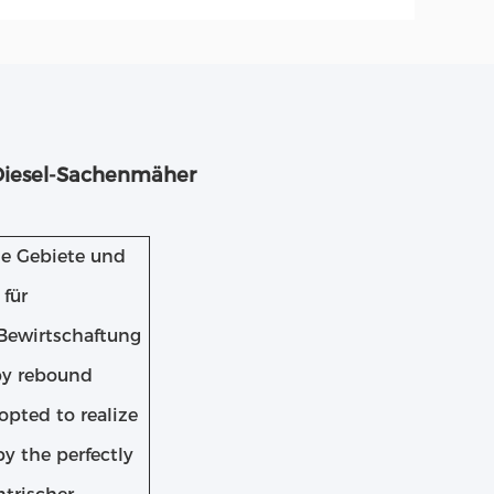
Diesel-Sachenmäher
he Gebiete und
für
Bewirtschaftung
 by rebound
opted to realize
by the perfectly