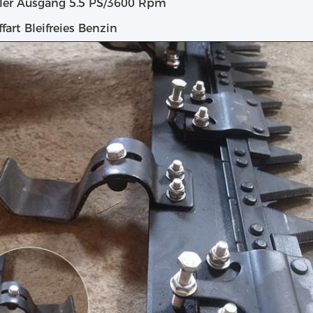
ler Ausgang
5.5 PS/3600 Rpm
ffart
Bleifreies Benzin