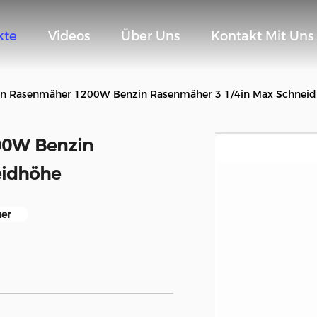
kte
Videos
Über Uns
Kontakt Mit Uns
n Rasenmäher 1200W Benzin Rasenmäher 3 1/4in Max Schnei
00W Benzin
eidhöhe
er