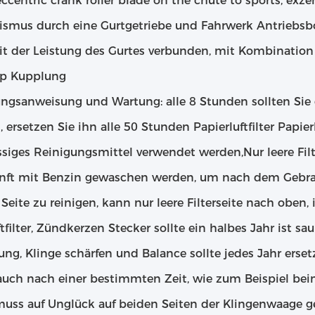
ccentric crank roller blade on the chute to sports, exze
smus durch eine Gurtgetriebe und Fahrwerk Antriebsb
t der Leistung des Gurtes verbunden, mit Kombination
yp Kupplung
ngsanweisung und Wartung: alle 8 Stunden sollten Sie d
, ersetzen Sie ihn alle 50 Stunden Papierluftfilter Papier
üssiges Reinigungsmittel verwendet werden,Nur leere F
nft mit Benzin gewaschen werden, um nach dem Gebra
Seite zu reinigen, kann nur leere Filterseite nach oben, 
tfilter, Zündkerzen Stecker sollte ein halbes Jahr ist sa
ung, Klinge schärfen und Balance sollte jedes Jahr erse
auch nach einer bestimmten Zeit, wie zum Beispiel bei
muss auf Unglück auf beiden Seiten der Klingenwaage g