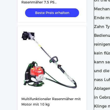
on the e
Rasenmäher 7,5 PS
Landwirtschaftlicher
Mechani
Beste Preis erhalten
automatischer Rasenmäher
Ende mi
Zahn T
Bedienu
reinigen
kein fl
kann sa
und die 
nass Luf
Ablager
in Gebr
Multifunktionaler Rasenmäher mit
Motor mit 10 kg
Klinge 