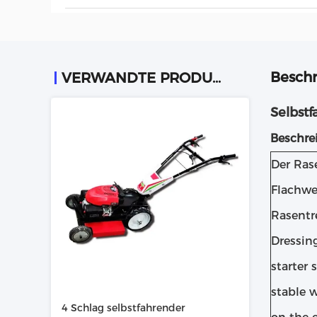
Beschr
VERWANDTE PRODUKTE
Selbst
Beschre
Der Ras
Flachwe
Rasentr
Dressin
starter 
stable w
4 Schlag selbstfahrender