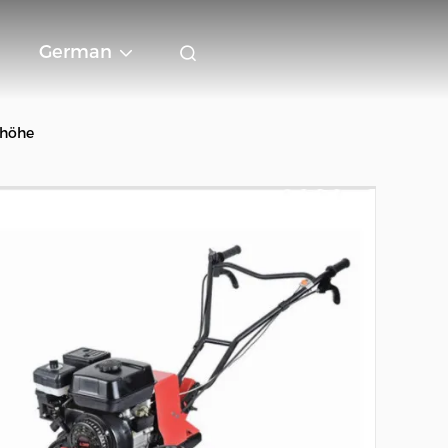
German
dhöhe