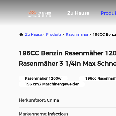
Zu Hause
Produ
Zu Hause
>
Produits
>
Rasenmäher
>
196CC Benzi
196CC Benzin Rasenmäher 12
Rasenmäher 3 1/4in Max Schn
Rasenmäher 1200w
196cc Rasenmäh
196 cm3 Maschinengeweider
Herkunftsort:
China
Markenname:
Infectious