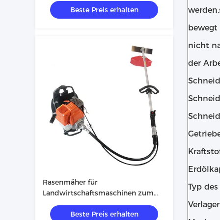
Beste Preis erhalten
werden.
bewegt 
nicht n
der Arbe
Schneid
Schnei
Schnei
Getrieb
Kraftsto
Erdölka
Rasenmäher für
Typ des
Landwirtschaftsmaschinen zum
Schneiden und Ausbeuten von
Verlage
Beste Preis erhalten
Rasen Einfach zu bedienen 20kg