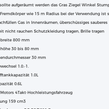
sollte aufgeräumt werden das Gras Ziegel Winkel Stum
Fremdkörper wie 15 m Radius bei der Verwendung ist s
achfüllen Gas in Innenräumen, überschüssiges sauberes 
it nicht rauchen Schutzkleidung tragen, Brille tragen
breite
800 mm
dhöhe
30 bis 80 mm
dendurchmesser
30 mm
ewechsel
1.0.-1.
fftankkapazität
1.0L
pazität
0.6L
 Motors
4Takt-Hochleistungsfahrzeug
rung
159 cm3