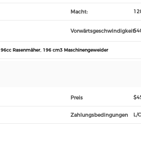
12
Macht:
54
Vorwärtsgeschwindigkeit:
,
196cc Rasenmäher
196 cm3 Maschinengeweider
$4
Preis
L/C
Zahlungsbedingungen