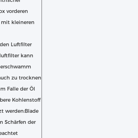
ntrischer
ox vorderen
 mit kleineren
en Luftfilter
luftfilter kann
ilterschwamm
uch zu trocknen
im Falle der Öl
ubere Kohlenstoff
tzt werden:Blade
m Schärfen der
eachtet